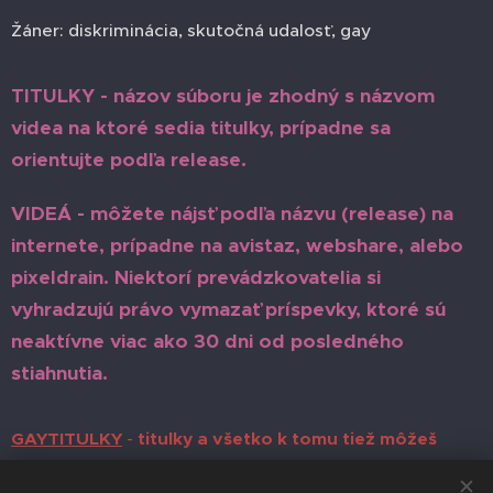
Žáner: diskriminácia, skutočná udalosť, gay
TITULKY -
názov súboru je zhodný s názvom
videa na ktoré sedia titulky, prípadne sa
orientujte podľa release.
VIDEÁ - môžete nájsť podľa názvu (release) na
internete, prípadne na avistaz, webshare, alebo
pixeldrain. Niektorí prevádzkovatelia si
vyhradzujú právo vymazať príspevky, ktoré sú
neaktívne viac ako 30 dni od posledného
stiahnutia.
GAYTITULKY
-
titulky a všetko k tomu tiež môžeš
nájsť tam, pokiaľ si registrovaný