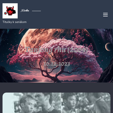
Nioba
Titulky k seriálom
Tanjong rhu (2009)
30.12.2023