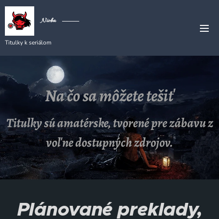
Nioba
Titulky k seriálom
Na čo sa môžete tešiť
Titulky sú amatérske, tvorené pre zábavu z
voľne dostupných zdrojov.
Plánované preklady
,