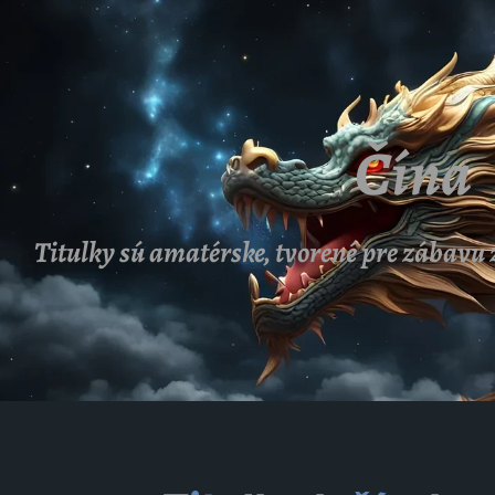
Čína
Titulky sú amatérske, tvorené pre zábavu 