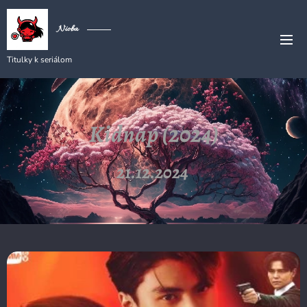
Nioba
Titulky k seriálom
Kidnap (2024)
21.12.2024